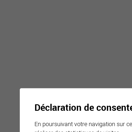
Remarques / Questions
Nom
Prénom
Rue
Déclaration de consen
No postal
En poursuivant votre navigation sur ce 
Ville