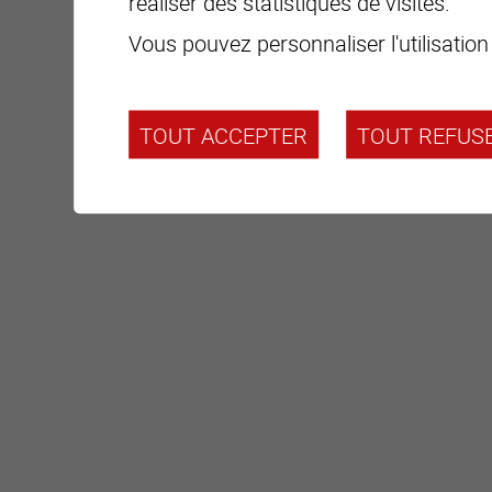
réaliser des statistiques de visites.
Pays
Vous pouvez personnaliser l'utilisation
Téléphone
TOUT ACCEPTER
TOUT REFUS
E-mail
Faites glisser pour activer le formulaire.