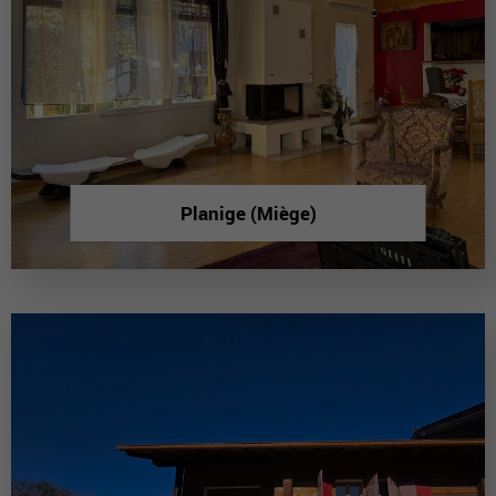
Planige (Miège)