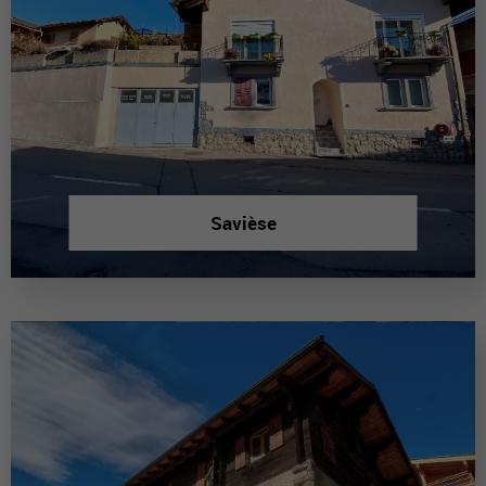
Savièse