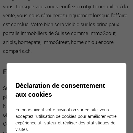
vous. Lorsque vous nous confiez un objet immobilier à la
vente, vous nous rémunérez uniquement lorsque l’affaire
est conclue. Votre bien sera visible sur les principaux
portails immobiliers de Suisse comme ImmoScout,
anibis, homegate, ImmoStreet, home.ch ou encore
comparis.ch.
Estimation immobilière
Déclaration de consentement
Sur la base des informations fournies et d’une visite sur
aux cookies
place, nous estimons le prix de votre bien immobilier.
Notre expérience vous garantit la mise en vente de votre
En poursuivant votre navigation sur ce site, vous
objet au prix juste, correspondant à la valeur du marché.
acceptez l'utilisation de cookies pour améliorer votre
expérience utilisateur et réaliser des statistiques de
Cette estimation est gratuite et sans engagement
visites.
contractuel.