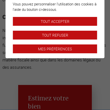
Vous pouvez personnaliser l'utilisation des cookies à
l'aide du bouton ci-dessous.
Conseil personnalisé
TOUT ACCEPTER
Nous maîtrisons les différents aspects de la propriété
TOUT REFUSER
immobilière. A ce titre, nous pouvons accompagner les
futurs acquéreurs dans l'étude de leur financement. Nous
MES PRÉFÉRENCES
sommes également en mesure de vous conseiller en
matière fiscale ainsi que dans les domaines légaux ou
des assurances.
Estimez votre
bien