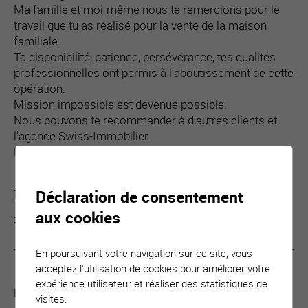
Ma famille et moi-même nous te remercions pour le
travail que tu as réalisé pour la vente de la maison
familiale.
Ta disponibilité, patience, persévérance, tes qualités
professionnelles ont permis à l'aboutissement de cette
opération.
Mission impossible est devenue possible.
Nous pouvons te recommander à d'autres clients et
l'agence Swiss-Immobilier.
Meilleures salutations.
Déclaration de consentement
Famille Darbellay
, Liddes
aux cookies
14.08.2025
En poursuivant votre navigation sur ce site, vous
acceptez l'utilisation de cookies pour améliorer votre
expérience utilisateur et réaliser des statistiques de
Bonjour Monsieur Lagger,
visites.