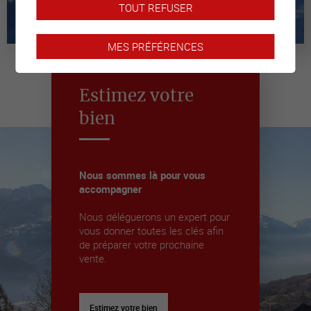
TOUT REFUSER
Cheiry
MES PRÉFÉRENCES
Estimez votre
bien
Nous sommes là pour vous
accompagner
Nous déléguerons un expert pour
vous donner toutes les clés afin
de préparer votre prochaine
vente.
Estimez votre bien