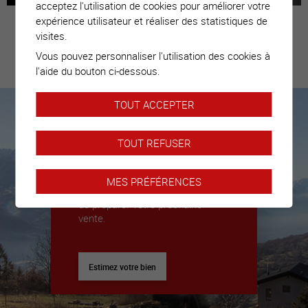
acceptez l'utilisation de cookies pour améliorer votre
expérience utilisateur et réaliser des statistiques de
visites.
Vous pouvez personnaliser l'utilisation des cookies à
Estimez votre
l'aide du bouton ci-dessous.
bien
TOUT ACCEPTER
Nous sommes là pour vous
TOUT REFUSER
accompagner
Nous déléguerons un expert pour
MES PRÉFÉRENCES
vous donner toutes les clés afin
de préparer votre prochaine
vente.
Estimez votre bien