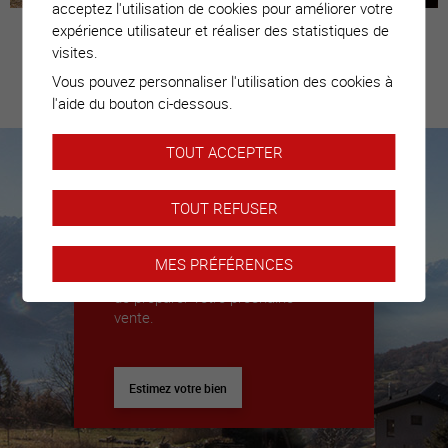
acceptez l'utilisation de cookies pour améliorer votre
expérience utilisateur et réaliser des statistiques de
visites.
Vous pouvez personnaliser l'utilisation des cookies à
Estimez votre
l'aide du bouton ci-dessous.
bien
TOUT ACCEPTER
Nous sommes là pour vous
TOUT REFUSER
accompagner
Nous déléguerons un expert pour
MES PRÉFÉRENCES
vous donner toutes les clés afin
de préparer votre prochaine
vente.
Estimez votre bien