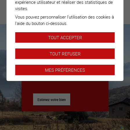
expérience utilisateur et réaliser des statistiques de
visites.
Estimez votre
Vous pouvez personnaliser l'utilisation des cookies à
bien
l'aide du bouton ci-dessous.
TOUT ACCEPTER
Nous sommes là pour vous
accompagner
TOUT REFUSER
Nous déléguerons un expert pour
vous donner toutes les clés afin
MES PRÉFÉRENCES
de préparer votre prochaine
vente.
Estimez votre bien