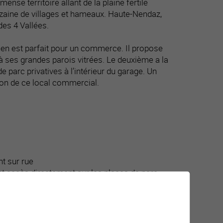
se territoire allant de la plaine fertile
inzaine de villages et hameaux. Haute-Nendaz,
es 4 Vallées.
 bien est parfait pour un commerce. Il propose
à ses grandes parois vitrées. Le deuxième a la
e parc privatives à l’intérieur du garage. Un
tion de ce local commercial.
t sur rue
nt accès directement sur les places de parc