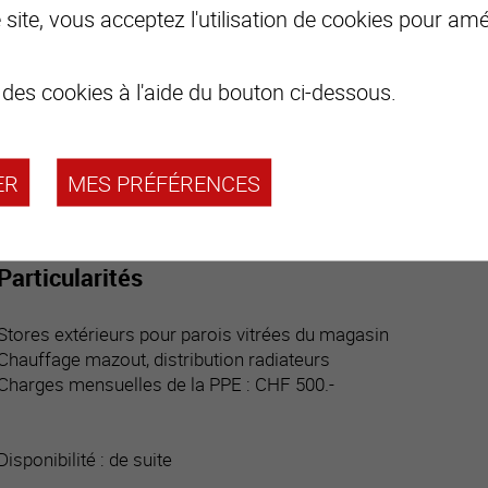
site, vous acceptez l'utilisation de cookies pour amél
Commodités
 des cookies à l'aide du bouton ci-dessous.
Trois places de parc privatives dans garage collectif
Places de parc visiteurs en suffisance
ER
MES PRÉFÉRENCES
Particularités
Stores extérieurs pour parois vitrées du magasin
Chauffage mazout, distribution radiateurs
Charges mensuelles de la PPE : CHF 500.-
Disponibilité : de suite