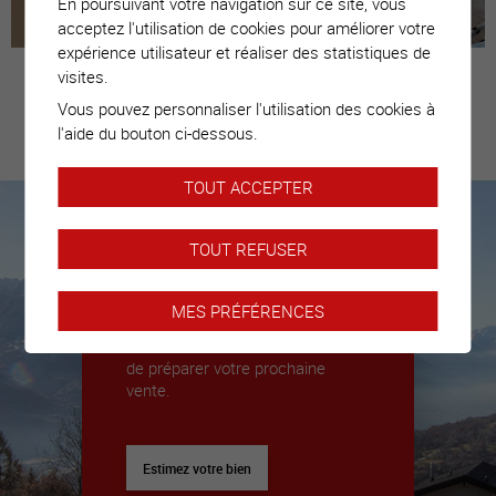
En poursuivant votre navigation sur ce site, vous
acceptez l'utilisation de cookies pour améliorer votre
expérience utilisateur et réaliser des statistiques de
visites.
Vous pouvez personnaliser l'utilisation des cookies à
Estimez votre
l'aide du bouton ci-dessous.
bien
TOUT ACCEPTER
TOUT REFUSER
Nous sommes là pour vous
accompagner
MES PRÉFÉRENCES
Nous déléguerons un expert pour
vous donner toutes les clés afin
de préparer votre prochaine
vente.
Estimez votre bien