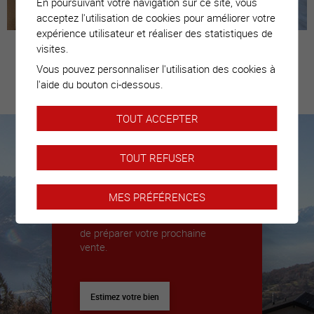
En poursuivant votre navigation sur ce site, vous
acceptez l'utilisation de cookies pour améliorer votre
expérience utilisateur et réaliser des statistiques de
visites.
Vous pouvez personnaliser l'utilisation des cookies à
Estimez votre
l'aide du bouton ci-dessous.
bien
TOUT ACCEPTER
TOUT REFUSER
Nous sommes là pour vous
accompagner
MES PRÉFÉRENCES
Nous déléguerons un expert pour
vous donner toutes les clés afin
de préparer votre prochaine
vente.
Estimez votre bien