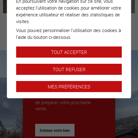
En poursuivant votre navigation sur ce site, vous
acceptez l'utilisation de cookies pour améliorer votre
expérience utilisateur et réaliser des statistiques de
visites.
Vous pouvez personnaliser l'utilisation des cookies à
Estimez votre
l'aide du bouton ci-dessous.
bien
TOUT ACCEPTER
TOUT REFUSER
Nous sommes là pour vous
accompagner
MES PRÉFÉRENCES
Nous déléguerons un expert pour
vous donner toutes les clés afin
de préparer votre prochaine
vente.
Estimez votre bien