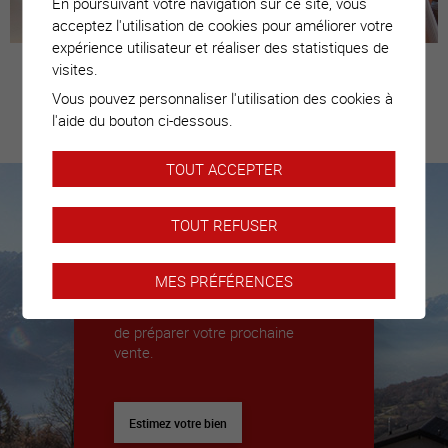
En poursuivant votre navigation sur ce site, vous
acceptez l'utilisation de cookies pour améliorer votre
expérience utilisateur et réaliser des statistiques de
visites.
Vous pouvez personnaliser l'utilisation des cookies à
Estimez votre
l'aide du bouton ci-dessous.
bien
TOUT ACCEPTER
TOUT REFUSER
Nous sommes là pour vous
accompagner
MES PRÉFÉRENCES
Nous déléguerons un expert pour
vous donner toutes les clés afin
de préparer votre prochaine
vente.
Estimez votre bien