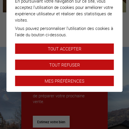
En poursuivant votre navigation sur ce site, vous
acceptez l'utilisation de cookies pour améliorer votre
expérience utilisateur et réaliser des statistiques de
visites.
Vous pouvez personnaliser l'utilisation des cookies à
Estimez votre
l'aide du bouton ci-dessous.
bien
TOUT ACCEPTER
TOUT REFUSER
Nous sommes là pour vous
accompagner
MES PRÉFÉRENCES
Nous déléguerons un expert pour
vous donner toutes les clés afin
de préparer votre prochaine
vente.
Estimez votre bien