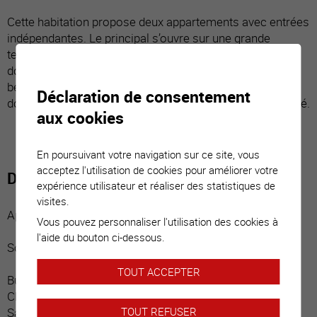
Cette habitation propose deux appartements avec entrées
indépendantes. Le principal s’ouvre sur une grande
terrasse et une jolie parcelle arborée entourant la villa. Il
donne accès directement au sous-sol dont il est le seul
bénéficiaire. Au niveau supérieur, le deuxième logement
Déclaration de consentement
donne accès à un balcon couvert. Il est actuellement loué.
aux cookies
En poursuivant votre navigation sur ce site, vous
acceptez l'utilisation de cookies pour améliorer votre
Distribution du bien
expérience utilisateur et réaliser des statistiques de
visites.
Appartement 4.5 pces, entrée indépendante :
Vous pouvez personnaliser l'utilisation des cookies à
l'aide du bouton ci-dessous.
Sous-sol :
TOUT ACCEPTER
Bureau / dégagement
Chambre
Salle d’eau
TOUT REFUSER