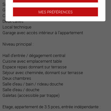
Salle d’eau / douche
Grande buanderie privative
MES PRÉFÉRENCES
Carnotzet
Deux caves
Local technique
Garage avec accès intérieur à l’appartement
Niveau principal :
Hall d’entrée / dégagement central
Cuisine avec emplacement table
Espace repas donnant sur terrasse
Séjour avec cheminée, donnant sur terrasse
Deux chambres
Salle d’eau / bain / rideau douche
Salle d’eau / douche
Galetas (accessible par trappe)
Etage, appartement de 3.5 pces, entrée indépendante :