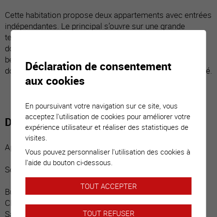
Cette habitation propose deux appartements avec entrées
indépendantes. Le principal s’ouvre sur une grande
terrasse et une jolie parcelle arborée entourant la villa. Il
donne accès directement au sous-sol dont il est le seul
bénéficiaire. Au niveau supérieur, le deuxième logement
Déclaration de consentement
donne accès à un balcon couvert. Il est actuellement loué.
aux cookies
En poursuivant votre navigation sur ce site, vous
acceptez l'utilisation de cookies pour améliorer votre
Distribution du bien
expérience utilisateur et réaliser des statistiques de
visites.
Appartement 4.5 pces, entrée indépendante :
Vous pouvez personnaliser l'utilisation des cookies à
l'aide du bouton ci-dessous.
Sous-sol :
TOUT ACCEPTER
Bureau / dégagement
Chambre
Salle d’eau
TOUT REFUSER