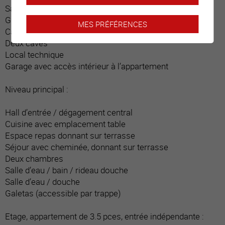
Salle d’eau / douche
Grande buanderie privative
MES PRÉFÉRENCES
Carnotzet
Deux caves
Local technique
Garage avec accès intérieur à l’appartement
Niveau principal :
Hall d’entrée / dégagement central
Cuisine avec emplacement table
Espace repas donnant sur terrasse
Séjour avec cheminée, donnant sur terrasse
Deux chambres
Salle d’eau / bain / rideau douche
Salle d’eau / douche
Galetas (accessible par trappe)
Etage, appartement de 3.5 pces, entrée indépendante :