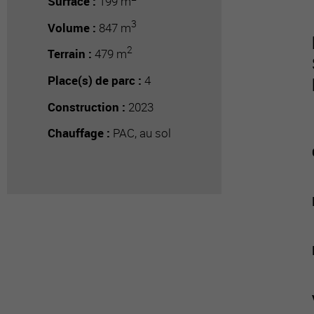
Surface :
199 m
3
Volume :
847 m
2
Terrain :
479 m
Place(s) de parc :
4
Construction :
2023
Chauffage :
PAC, au sol