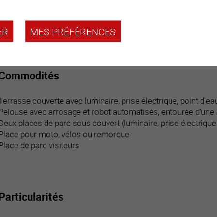
Salle d’eau / bain
Terrasse couverte avec luminaire, prise électrique, parois vi
ER
MES PRÉFÉRENCES
Commodités
Terrasse couverte avec luminaire, prise électrique, point d’e
Pelouse avec arrosage et robot automatisés, entourée d’une 
Deux places de parc sous couvert (luminaire, prise électriqu
Place pour moto, vélos ou remorque
Place de parc visiteurs
Particularités