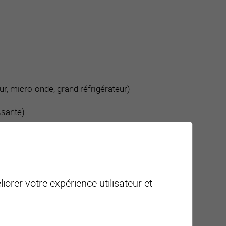
eur, micro-onde, grand réfrigérateur)
ssante)
iorer votre expérience utilisateur et
 (privative), donnant sur terrasse (privative)