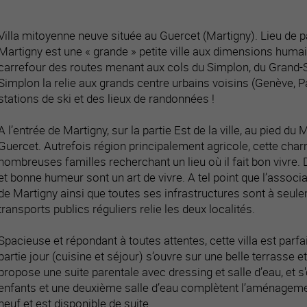
Villa mitoyenne neuve située au Guercet (Martigny). Lieu de pa
Martigny est une « grande » petite ville aux dimensions humai
carrefour des routes menant aux cols du Simplon, du Grand-St-
Simplon la relie aux grands centre urbains voisins (Genève, Pa
stations de ski et des lieux de randonnées !
A l’entrée de Martigny, sur la partie Est de la ville, au pied du
Guercet. Autrefois région principalement agricole, cette charma
nombreuses familles recherchant un lieu où il fait bon vivre.
et bonne humeur sont un art de vivre. A tel point que l’associa
de Martigny ainsi que toutes ses infrastructures sont à seul
transports publics réguliers relie les deux localités.
Spacieuse et répondant à toutes attentes, cette villa est parf
partie jour (cuisine et séjour) s’ouvre sur une belle terrasse et
propose une suite parentale avec dressing et salle d’eau, et
enfants et une deuxième salle d’eau complètent l’aménagemen
neuf et est disponible de suite.