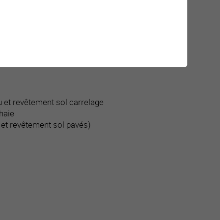
trées coupe-vent et revêtement sol carrelage
au et revêtement sol carrelage
haie
e et revêtement sol pavés)