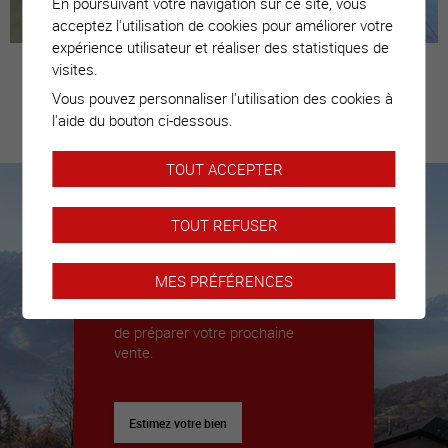
En poursuivant votre navigation sur ce site, vous
acceptez l'utilisation de cookies pour améliorer votre
expérience utilisateur et réaliser des statistiques de
visites.
Vous pouvez personnaliser l'utilisation des cookies à
Estimez votre
l'aide du bouton ci-dessous.
bien
TOUT ACCEPTER
TOUT REFUSER
Nous sommes là pour vous
accompagner
MES PRÉFÉRENCES
Nous déléguerons un expert pour
vous donner toutes les clés afin
de préparer votre prochaine
vente.
Estimez votre bien