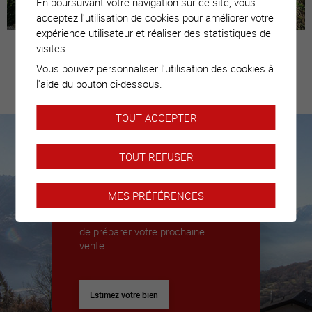
En poursuivant votre navigation sur ce site, vous
acceptez l'utilisation de cookies pour améliorer votre
expérience utilisateur et réaliser des statistiques de
visites.
Vous pouvez personnaliser l'utilisation des cookies à
Estimez votre
l'aide du bouton ci-dessous.
bien
TOUT ACCEPTER
TOUT REFUSER
Nous sommes là pour vous
accompagner
MES PRÉFÉRENCES
Nous déléguerons un expert pour
vous donner toutes les clés afin
de préparer votre prochaine
vente.
Estimez votre bien