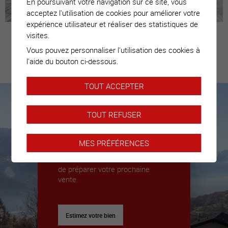
En poursuivant votre navigation sur ce site, vous
acceptez l'utilisation de cookies pour améliorer votre
expérience utilisateur et réaliser des statistiques de
visites.
Vous pouvez personnaliser l'utilisation des cookies à
Estimez votre
l'aide du bouton ci-dessous.
bien
TOUT ACCEPTER
TOUT REFUSER
Nous sommes là pour vous
accompagner
MES PRÉFÉRENCES
Nous déléguerons un expert pour
vous donner toutes les clés afin
de préparer votre prochaine
vente.
Estimez votre bien