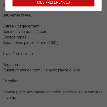
MES PRÉFÉRENCES
Quatre grandes caves
Deuxième niveau :
Entrée / dégagement
Cuisine avec poêle à bois
Espace repas
Séjour avec pierre ollaire (1861)
Troisième niveau :
Dégagement
Plusieurs pièces dont une avec pierre ollaire
Combles :
Grande pièce aménageable selon désirs avec ouvertures
et velux