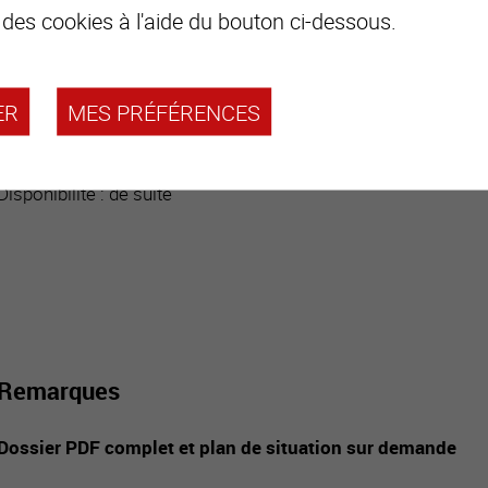
 des cookies à l'aide du bouton ci-dessous.
Uniquement pour résidence principale
Selon exigence communale, place de parc à créer dans le vo
Deux niveaux
ER
MES PRÉFÉRENCES
310 m3 Volume
Disponibilité : de suite
Remarques
Dossier PDF complet et plan de situation sur demande