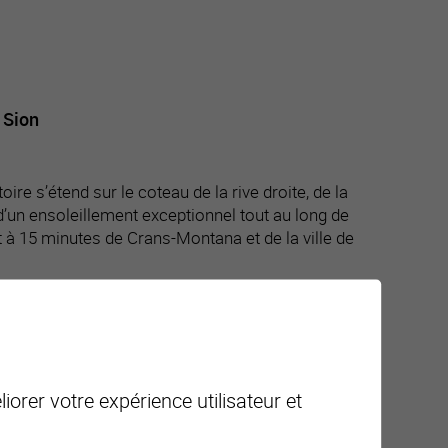
 Sion
re s’étend sur le coteau de la rive droite, de la
d’un ensoleillement exceptionnel tout au long de
t à 15 minutes de Crans-Montana et de la ville de
(trajets Sion / Ayent / Crans-Montana). Avec une
nt parfait tout au long de l’année.
iorer votre expérience utilisateur et