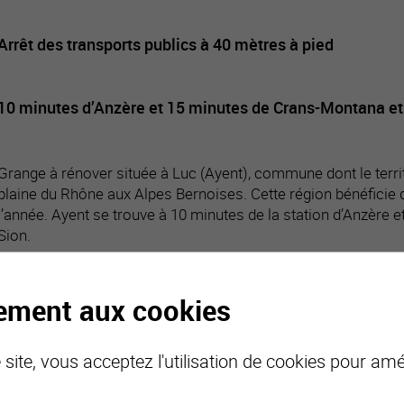
Arrêt des transports publics à 40 mètres à pied
10 minutes d’Anzère et 15 minutes de Crans-Montana et
Grange à rénover située à Luc (Ayent), commune dont le territoi
plaine du Rhône aux Alpes Bernoises. Cette région bénéficie 
l’année. Ayent se trouve à 10 minutes de la station d’Anzère e
Sion.
Ce bien est à quelques pas de l’arrêt des transports publics 
exposition plein Sud, il bénéficie d’un ensoleillement absolume
tement aux cookies
site, vous acceptez l'utilisation de cookies pour amél
Particularités