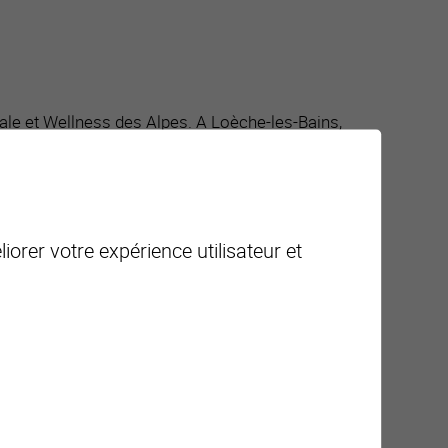
male et Wellness des Alpes. A Loèche-les-Bains,
des sources pour remplir 22 bassins permettant à
vités de bien-être d’une diversité inégalable. Le
iorer votre expérience utilisateur et