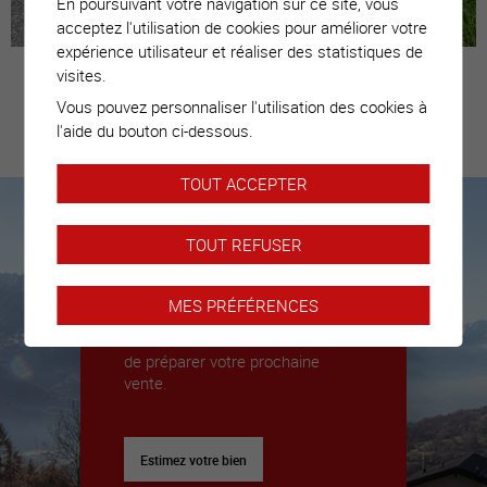
En poursuivant votre navigation sur ce site, vous
acceptez l'utilisation de cookies pour améliorer votre
expérience utilisateur et réaliser des statistiques de
visites.
Vous pouvez personnaliser l'utilisation des cookies à
Estimez votre
l'aide du bouton ci-dessous.
bien
TOUT ACCEPTER
TOUT REFUSER
Nous sommes là pour vous
accompagner
MES PRÉFÉRENCES
Nous déléguerons un expert pour
vous donner toutes les clés afin
de préparer votre prochaine
vente.
Estimez votre bien