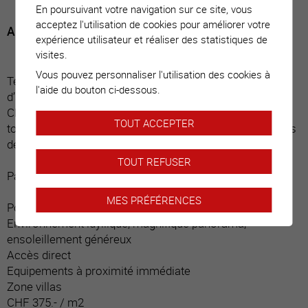
En poursuivant votre navigation sur ce site, vous
acceptez l'utilisation de cookies pour améliorer votre
A côté de l’arrêt des transports publics
expérience utilisateur et réaliser des statistiques de
visites.
Vous pouvez personnaliser l'utilisation des cookies à
Terrain situé au lieu-dit « Les Neyres ». A 665 mètres
l'aide du bouton ci-dessous.
d’altitude, ce charmant hameau domine la plaine du
Chablais et offre un cadre de vie idyllique à l’écart de
TOUT ACCEPTER
toutes nuisances. Un petit coin de campagne à 5 minutes
de la ville de Monthey.
TOUT REFUSER
Particularités :
MES PRÉFÉRENCES
Position dominante, sans vis-à-vis
Environnement idyllique, magnifique panorama,
ensoleillement généreux
Accès direct
Equipements à proximité immédiate
Zone villas
CHF 375.- / m2