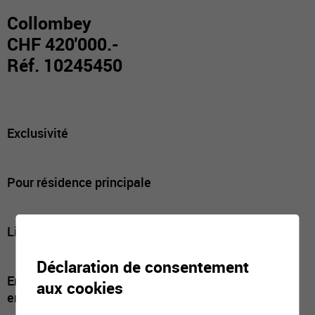
Collombey
CHF 420'000.-
Réf. 10245450
Exclusivité
Pour résidence principale
Libre de mandat
Déclaration de consentement
Environnement idyllique, magnifique panorama,
aux cookies
ensoleillement généreux