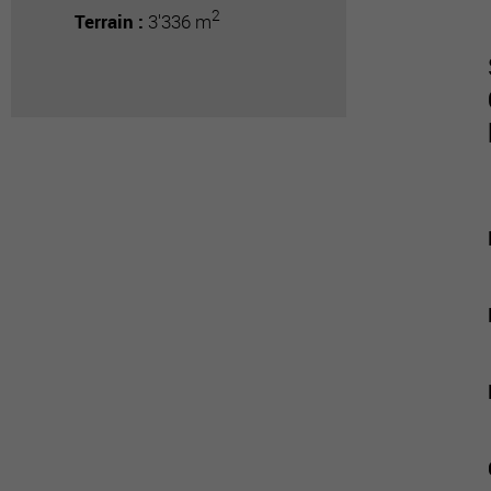
2
Terrain :
3'336 m