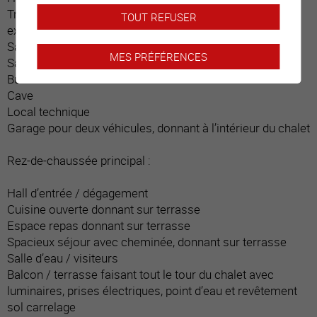
Trois chambres avec armoires encastrées, donnant sur
TOUT REFUSER
extérieur
Salle d’eau / bain / paroi douche
MES PRÉFÉRENCES
Salle d’eau / douche italienne
Buanderie
Cave
Local technique
Garage pour deux véhicules, donnant à l’intérieur du chalet
Rez-de-chaussée principal :
Hall d’entrée / dégagement
Cuisine ouverte donnant sur terrasse
Espace repas donnant sur terrasse
Spacieux séjour avec cheminée, donnant sur terrasse
Salle d’eau / visiteurs
Balcon / terrasse faisant tout le tour du chalet avec
luminaires, prises électriques, point d’eau et revêtement
sol carrelage