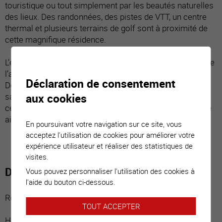
touristique ou tout simplement par les beautés naturelles
des lieux. Des randonnées, des pistes de VTT, un centre
thermal et plusieurs terrains de golf sont à proximité de
cette magnifique résidence.
L’ensoleillement de ce chalet est généreux tout au long de
l’année. Il propose également une vue sur le Cervin et la
Déclaration de consentement
Dent Blanche. Son accès est aisé durant toutes les
aux cookies
saisons. De conception écologique avec géothermie,
cette habitation propose des matériaux hauts de gamme
ainsi qu’un grand confort.
En poursuivant votre navigation sur ce site, vous
acceptez l'utilisation de cookies pour améliorer votre
expérience utilisateur et réaliser des statistiques de
visites.
Distribution du bien
Vous pouvez personnaliser l'utilisation des cookies à
l'aide du bouton ci-dessous.
Rez-de-chaussée inférieur :
TOUT ACCEPTER
Hall d’entrée / dégagement