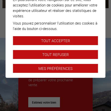
acceptez l'utilisation de cookies pour améliorer votre
expérience utilisateur et réaliser des statistiques de
visites.
Vous pouvez personnaliser l'utilisation des cookies à
Estimez votre
l'aide du bouton ci-dessous.
bien
TOUT ACCEPTER
TOUT REFUSER
Nous sommes là pour vous
accompagner
MES PRÉFÉRENCES
Nous déléguerons un expert pour
vous donner toutes les clés afin
de préparer votre prochaine
vente.
Estimez votre bien