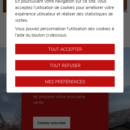
En poursuivant votre navigation sur ce site, vous
acceptez l'utilisation de cookies pour améliorer votre
expérience utilisateur et réaliser des statistiques de
visites.
Vous pouvez personnaliser l'utilisation des cookies à
Estimez votre
l'aide du bouton ci-dessous.
bien
TOUT ACCEPTER
TOUT REFUSER
Nous sommes là pour vous
accompagner
MES PRÉFÉRENCES
Nous déléguerons un expert pour
vous donner toutes les clés afin
de préparer votre prochaine
vente.
Estimez votre bien