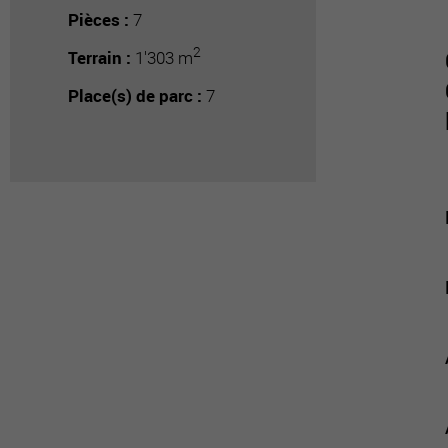
Pièces :
7
2
Terrain :
1'303 m
Place(s) de parc :
7