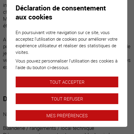
invitant à la détente et sur une grande pelouse. Les
Déclaration de consentement
chambres disposent chacune d’une salle d’eau privative.
aux cookies
Minutieusement entretenu, ce bien est vendu en très bon
état !
En poursuivant votre navigation sur ce site, vous
acceptez l'utilisation de cookies pour améliorer votre
A l’extérieur, un magnifique terrain plat offre un grand
expérience utilisateur et réaliser des statistiques de
potentiel d’aménagement (piscine, jardin potager, place de
visites.
jeux etc.) Il y a également la possibilité de parquer cinq
véhicules, dont un dans le garage. Ce bien répond à toutes
Vous pouvez personnaliser l'utilisation des cookies à
exigences et est parfait pour une famille.
l'aide du bouton ci-dessous.
TOUT ACCEPTER
Distribution du bien
TOUT REFUSER
Niveau inférieur :
MES PRÉFÉRENCES
Buanderie / rangements / local technique