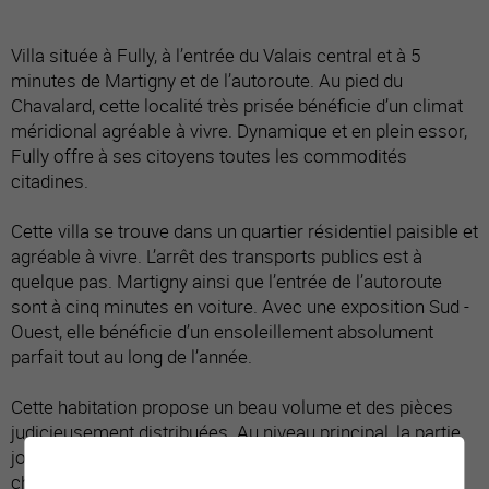
Villa située à Fully, à l’entrée du Valais central et à 5
minutes de Martigny et de l’autoroute. Au pied du
Chavalard, cette localité très prisée bénéficie d’un climat
méridional agréable à vivre. Dynamique et en plein essor,
Fully offre à ses citoyens toutes les commodités
citadines.
Cette villa se trouve dans un quartier résidentiel paisible et
agréable à vivre. L’arrêt des transports publics est à
quelque pas. Martigny ainsi que l’entrée de l’autoroute
sont à cinq minutes en voiture. Avec une exposition Sud -
Ouest, elle bénéficie d’un ensoleillement absolument
parfait tout au long de l’année.
Cette habitation propose un beau volume et des pièces
judicieusement distribuées. Au niveau principal, la partie
jour (cuisine, espace repas et séjour) ainsi que la
chambre parentale s’ouvrent sur une terrasse couverte