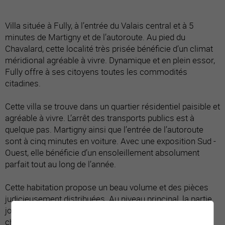
Villa située à Fully, à l’entrée du Valais central et à 5
minutes de Martigny et de l’autoroute. Au pied du
Chavalard, cette localité très prisée bénéficie d’un climat
méridional agréable à vivre. Dynamique et en plein essor,
Fully offre à ses citoyens toutes les commodités
citadines.
Cette villa se trouve dans un quartier résidentiel paisible et
agréable à vivre. L’arrêt des transports publics est à
quelque pas. Martigny ainsi que l’entrée de l’autoroute
sont à cinq minutes en voiture. Avec une exposition Sud -
Ouest, elle bénéficie d’un ensoleillement absolument
parfait tout au long de l’année.
Cette habitation propose un beau volume et des pièces
judicieusement distribuées. Au niveau principal, la partie
jour (cuisine, espace repas et séjour) ainsi que la
chambre parentale s’ouvrent sur une terrasse couverte