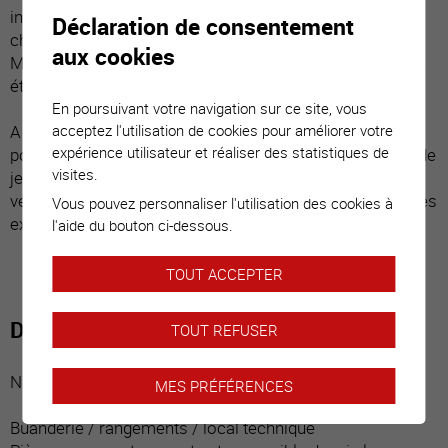
invitant à la détente et sur une grande pelouse. Les
Déclaration de consentement
chambres disposent chacune d’une salle d’eau privative.
aux cookies
Minutieusement entretenu, ce bien est vendu en très bon
état !
En poursuivant votre navigation sur ce site, vous
acceptez l'utilisation de cookies pour améliorer votre
A l’extérieur, un magnifique terrain plat offre un grand
expérience utilisateur et réaliser des statistiques de
potentiel d’aménagement (piscine, jardin potager, place de
visites.
jeux etc.) Il y a également la possibilité de parquer cinq
véhicules, dont un dans le garage. Ce bien répond à toutes
Vous pouvez personnaliser l'utilisation des cookies à
exigences et est parfait pour une famille.
l'aide du bouton ci-dessous.
TOUT ACCEPTER
Distribution du bien
TOUT REFUSER
Niveau inférieur :
MES PRÉFÉRENCES
Buanderie / rangements / local technique