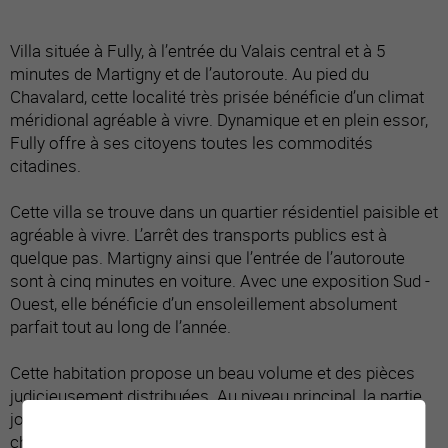
Villa située à Fully, à l’entrée du Valais central et à 5
minutes de Martigny et de l’autoroute. Au pied du
Chavalard, cette localité très prisée bénéficie d’un climat
méridional agréable à vivre. Dynamique et en plein essor,
Fully offre à ses citoyens toutes les commodités
citadines.
Cette villa se trouve dans un quartier résidentiel paisible et
agréable à vivre. L’arrêt des transports publics est à
quelque pas. Martigny ainsi que l’entrée de l’autoroute
sont à cinq minutes en voiture. Avec une exposition Sud -
Ouest, elle bénéficie d’un ensoleillement absolument
parfait tout au long de l’année.
Cette habitation propose un beau volume et des pièces
judicieusement distribuées. Au niveau principal, la partie
jour (cuisine, espace repas et séjour) ainsi que la
chambre parentale s’ouvrent sur une terrasse couverte