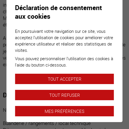
invitant à la détente et sur une grande pelouse. Les
Déclaration de consentement
chambres disposent chacune d’une salle d’eau privative.
aux cookies
Minutieusement entretenu, ce bien est vendu en très bon
état !
En poursuivant votre navigation sur ce site, vous
acceptez l'utilisation de cookies pour améliorer votre
A l’extérieur, un magnifique terrain plat offre un grand
expérience utilisateur et réaliser des statistiques de
potentiel d’aménagement (piscine, jardin potager, place de
visites.
jeux etc.) Il y a également la possibilité de parquer cinq
véhicules, dont un dans le garage. Ce bien répond à toutes
Vous pouvez personnaliser l'utilisation des cookies à
exigences et est parfait pour une famille.
l'aide du bouton ci-dessous.
TOUT ACCEPTER
Distribution du bien
TOUT REFUSER
Niveau inférieur :
MES PRÉFÉRENCES
Buanderie / rangements / local technique