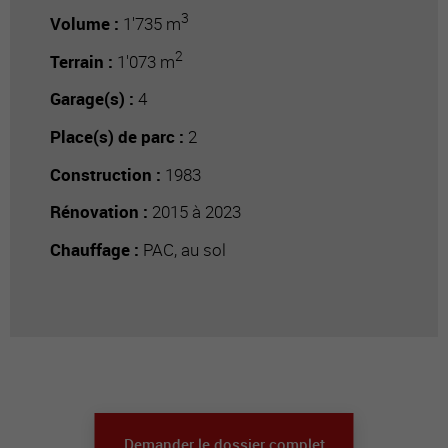
3
Volume :
1'735 m
2
Terrain :
1'073 m
Garage(s) :
4
Place(s) de parc :
2
Construction :
1983
Rénovation :
2015 à 2023
Chauffage :
PAC, au sol
Demander le dossier complet