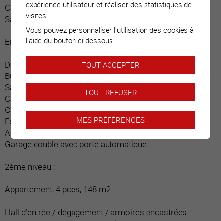
expérience utilisateur et réaliser des statistiques de
Chambre (borgne)
visites.
Salle d’eau / douche
Vous pouvez personnaliser l'utilisation des cookies à
l'aide du bouton ci-dessous.
Entrée Est :
Dégagement hall
TOUT ACCEPTER
Buanderie
Salle d’eau
TOUT REFUSER
Cave
Carnotzet – abri PC
MES PRÉFÉRENCES
Escalier menant à l’étage
Accès à l’appartement du même niveau
Garage double avec porte automatique
2ème niveau :
Appartement, 4 pces, 148 m2 :
Hall d’entrée / dégagement / armoires encastrées