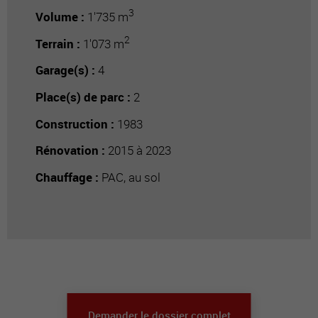
3
Volume :
1'735 m
2
Terrain :
1'073 m
Garage(s) :
4
Place(s) de parc :
2
Construction :
1983
Rénovation :
2015 à 2023
Chauffage :
PAC, au sol
Demander le dossier complet