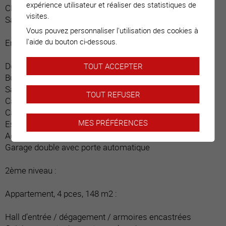
expérience utilisateur et réaliser des statistiques de
Chambre (borgne)
visites.
Salle d’eau / douche
Vous pouvez personnaliser l'utilisation des cookies à
l'aide du bouton ci-dessous.
Entrée Est :
Dégagement hall
TOUT ACCEPTER
Buanderie
Salle d’eau
TOUT REFUSER
Cave
Carnotzet – abri PC
MES PRÉFÉRENCES
Escalier menant à l’étage
Accès à l’appartement du même niveau
Garage double avec porte automatique
2ème niveau :
Appartement, 4 pces, 148 m2 :
Hall d’entrée / dégagement / armoires encastrées