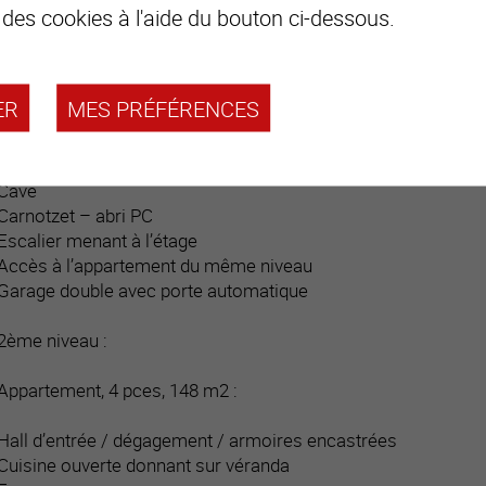
 des cookies à l'aide du bouton ci-dessous.
Salle d’eau / douche
Entrée Est :
ER
MES PRÉFÉRENCES
Dégagement hall
Buanderie
Salle d’eau
Cave
Carnotzet – abri PC
Escalier menant à l’étage
Accès à l’appartement du même niveau
Garage double avec porte automatique
2ème niveau :
Appartement, 4 pces, 148 m2 :
Hall d’entrée / dégagement / armoires encastrées
Cuisine ouverte donnant sur véranda