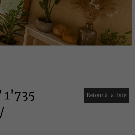
/ 1'735
Retour à la liste
/