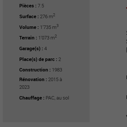
Pièces :
7.5
2
Surface :
276 m
3
Volume :
1'735 m
2
Terrain :
1'073 m
Garage(s) :
4
Place(s) de parc :
2
Construction :
1983
Rénovation :
2015 à
2023
Chauffage :
PAC, au sol