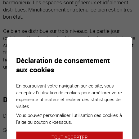
harmonieux. Les espaces sont généreux et idéalement
distribués. Minutieusement entretenu, ce bien est en très
bon état.
Ce bien se distribue sur trois niveaux. La partie jour
(cuisine, séjour) est particulièrement lumineuse et s’ouvre
sur une belle terrasse et sa pelouse. La suite parentale et
trois grandes chambres se partagent l’étage. Cette
Déclaration de consentement
habitation répond à toutes exigences et est idéale pour
une famille.
aux cookies
En poursuivant votre navigation sur ce site, vous
acceptez l'utilisation de cookies pour améliorer votre
Distribution du bien
expérience utilisateur et réaliser des statistiques de
visites.
Vous pouvez personnaliser l'utilisation des cookies à
Distribution :
l'aide du bouton ci-dessous.
Sous-sol :
TOUT ACCEPTER