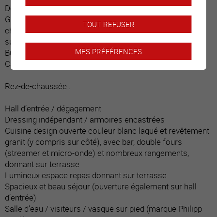
Dégagement
Grande pièce / actuellement carnotzet avec bar, table,
TOUT REFUSER
chaises, divan (24 places et 40 m2 non compris dans la
surface habitable)
MES PRÉFÉRENCES
Buanderie ouverte avec lave et sèche-linge
Cave
Rez-de-chaussée :
Hall d’entrée / dégagement
Dressing indépendant / armoires encastrées
Cuisine design ouverte couleur blanc laqué et revêtement
granit (y compris sur côté), avec bar, double fours
(streamer et micro-onde) et nombreux rangements,
donnant sur terrasse
Lumineux espace repas donnant sur terrasse
Spacieux et beau séjour (ouverture également sur hall
d’entrée)
Salle d’eau / visiteurs / vasque sur pied (marque Philipp