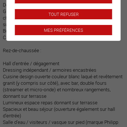
Dégagement
Grande pièce / actuellement carnotzet avec bar, table,
TOUT REFUSER
chaises, divan (24 places et 40 m2 non compris dans la
surface habitable)
MES PRÉFÉRENCES
Buanderie ouverte avec lave et sèche-linge
Cave
Rez-de-chaussée :
Hall d’entrée / dégagement
Dressing indépendant / armoires encastrées
Cuisine design ouverte couleur blanc laqué et revêtement
granit (y compris sur côté), avec bar, double fours
(streamer et micro-onde) et nombreux rangements,
donnant sur terrasse
Lumineux espace repas donnant sur terrasse
Spacieux et beau séjour (ouverture également sur hall
d’entrée)
Salle d’eau / visiteurs / vasque sur pied (marque Philipp