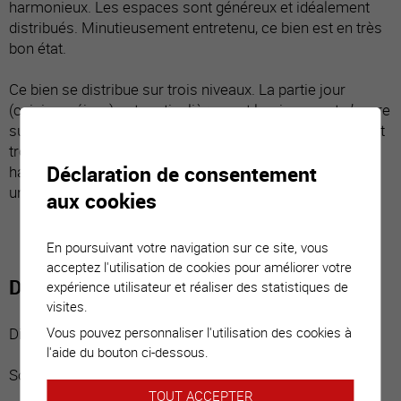
harmonieux. Les espaces sont généreux et idéalement
distribués. Minutieusement entretenu, ce bien est en très
bon état.
Ce bien se distribue sur trois niveaux. La partie jour
(cuisine, séjour) est particulièrement lumineuse et s’ouvre
sur une belle terrasse et sa pelouse. La suite parentale et
trois grandes chambres se partagent l’étage. Cette
Déclaration de consentement
habitation répond à toutes exigences et est idéale pour
une famille.
aux cookies
En poursuivant votre navigation sur ce site, vous
acceptez l'utilisation de cookies pour améliorer votre
Distribution du bien
expérience utilisateur et réaliser des statistiques de
visites.
Vous pouvez personnaliser l'utilisation des cookies à
Distribution :
l'aide du bouton ci-dessous.
Sous-sol :
TOUT ACCEPTER