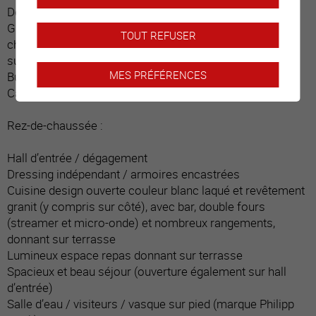
Dégagement
Grande pièce / actuellement carnotzet avec bar, table,
TOUT REFUSER
chaises, divan (24 places et 40 m2 non compris dans la
surface habitable)
MES PRÉFÉRENCES
Buanderie ouverte avec lave et sèche-linge
Cave
Rez-de-chaussée :
Hall d’entrée / dégagement
Dressing indépendant / armoires encastrées
Cuisine design ouverte couleur blanc laqué et revêtement
granit (y compris sur côté), avec bar, double fours
(streamer et micro-onde) et nombreux rangements,
donnant sur terrasse
Lumineux espace repas donnant sur terrasse
Spacieux et beau séjour (ouverture également sur hall
d’entrée)
Salle d’eau / visiteurs / vasque sur pied (marque Philipp