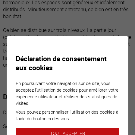
harmonieux. Les espaces sont généreux et idéalement
distribués. Minutieusement entretenu, ce bien est en très
bon état.
Ce bien se distribue sur trois niveaux. La partie jour
(cuisine, séjour) est particulièrement lumineuse et s’ouvre
sur une belle terrasse et sa pelouse. La suite parentale et
trois grandes chambres se partagent l’étage. Cette
Déclaration de consentement
habitation répond à toutes exigences et est idéale pour
une famille.
aux cookies
En poursuivant votre navigation sur ce site, vous
acceptez l'utilisation de cookies pour améliorer votre
Distribution du bien
expérience utilisateur et réaliser des statistiques de
visites.
Vous pouvez personnaliser l'utilisation des cookies à
Distribution :
l'aide du bouton ci-dessous.
Sous-sol :
TOUT ACCEPTER