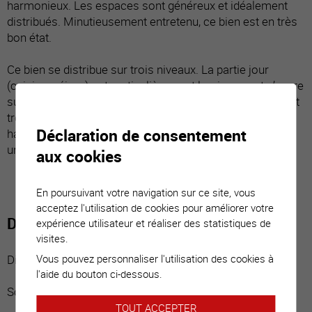
harmonieux. Les espaces sont généreux et idéalement
distribués. Minutieusement entretenu, ce bien est en très
bon état.
Ce bien se distribue sur trois niveaux. La partie jour
(cuisine, séjour) est particulièrement lumineuse et s’ouvre
sur une belle terrasse et sa pelouse. La suite parentale et
trois grandes chambres se partagent l’étage. Cette
Déclaration de consentement
habitation répond à toutes exigences et est idéale pour
une famille.
aux cookies
En poursuivant votre navigation sur ce site, vous
acceptez l'utilisation de cookies pour améliorer votre
Distribution du bien
expérience utilisateur et réaliser des statistiques de
visites.
Vous pouvez personnaliser l'utilisation des cookies à
Distribution :
l'aide du bouton ci-dessous.
Sous-sol :
TOUT ACCEPTER