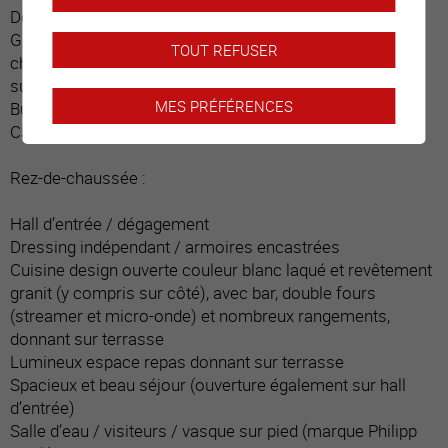
Dégagement
Grande pièce / actuellement carnotzet avec bar, table,
TOUT REFUSER
chaises, divan (24 places et 40 m2 non compris dans la
surface habitable)
MES PRÉFÉRENCES
Buanderie ouverte avec lave et sèche-linge
Cave
Rez-de-chaussée :
Hall d’entrée / dégagement
Dressing indépendant / armoires encastrées
Cuisine design ouverte couleur blanc laqué et revêtement
granit (y compris sur côté), avec bar, double fours
(streamer et micro-onde) et nombreux rangements,
donnant sur terrasse
Lumineux espace repas donnant sur terrasse
Spacieux et beau séjour (ouverture également sur hall
d’entrée)
Salle d’eau / visiteurs / vasque sur pied (marque Philipp