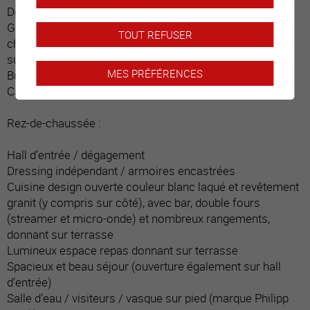
Dégagement
Grande pièce / actuellement carnotzet avec bar, table,
TOUT REFUSER
chaises, divan (24 places et 40 m2 non compris dans la
surface habitable)
MES PRÉFÉRENCES
Buanderie ouverte avec lave et sèche-linge
Cave
Rez-de-chaussée :
Hall d’entrée / dégagement
Dressing indépendant / armoires encastrées
Cuisine design ouverte couleur blanc laqué et revêtement
granit (y compris sur côté), avec bar, double fours
(streamer et micro-onde) et nombreux rangements,
donnant sur terrasse
Lumineux espace repas donnant sur terrasse
Spacieux et beau séjour (ouverture également sur hall
d’entrée)
Salle d’eau / visiteurs / vasque sur pied (marque Philipp