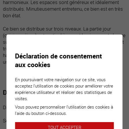
harmonieux. Les espaces sont généreux et idéalement
distribués. Minutieusement entretenu, ce bien est en très
bon état.
Ce bien se distribue sur trois niveaux. La partie jour
(cuisine, séjour) est particulièrement lumineuse et s’ouvre
sur une belle terrasse et sa pelouse. La suite parentale et
trois grandes chambres se partagent l’étage. Cette
Déclaration de consentement
habitation répond à toutes exigences et est idéale pour
une famille.
aux cookies
En poursuivant votre navigation sur ce site, vous
acceptez l'utilisation de cookies pour améliorer votre
Distribution du bien
expérience utilisateur et réaliser des statistiques de
visites.
Vous pouvez personnaliser l'utilisation des cookies à
Distribution :
l'aide du bouton ci-dessous.
Sous-sol :
TOUT ACCEPTER