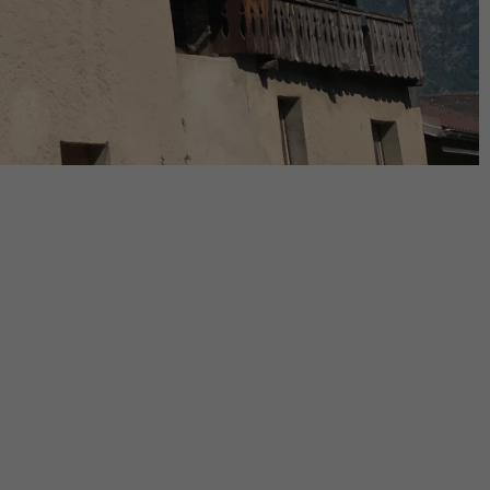
sation
Retour à la liste
/