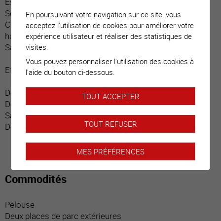
Espace repas
Séjour
En poursuivant votre navigation sur ce site, vous
Chambre parentale avec salle d’eau / douche / sauna,
acceptez l'utilisation de cookies pour améliorer votre
hammam (privative)
expérience utilisateur et réaliser des statistiques de
Salle d’eau / visiteurs
visites.
Vous pouvez personnaliser l'utilisation des cookies à
Etage :
l'aide du bouton ci-dessous.
Dégagement central
TOUT ACCEPTER
Deux chambres donnant chacune sur balcon privatif
Salle d’eau / douche
TOUT REFUSER
Deux balcons
MES PRÉFÉRENCES
Commodités
Pelouse
Deux places de parc extérieures