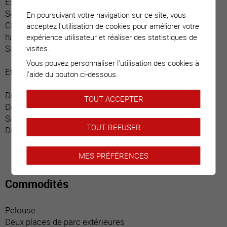
Espace repas
Séjour
En poursuivant votre navigation sur ce site, vous
Chambre parentale avec salle d’eau / douche / sauna,
acceptez l'utilisation de cookies pour améliorer votre
hammam (privative)
expérience utilisateur et réaliser des statistiques de
Salle d’eau / visiteurs
visites.
Vous pouvez personnaliser l'utilisation des cookies à
Etage :
l'aide du bouton ci-dessous.
Dégagement central
TOUT ACCEPTER
Deux chambres donnant chacune sur balcon privatif
Salle d’eau / douche
TOUT REFUSER
Deux balcons
MES PRÉFÉRENCES
Commodités
Pelouse
Deux places de parc extérieures