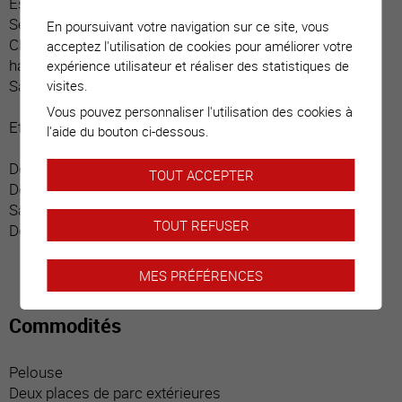
Espace repas
Séjour
En poursuivant votre navigation sur ce site, vous
Chambre parentale avec salle d’eau / douche / sauna,
acceptez l'utilisation de cookies pour améliorer votre
hammam (privative)
expérience utilisateur et réaliser des statistiques de
Salle d’eau / visiteurs
visites.
Vous pouvez personnaliser l'utilisation des cookies à
Etage :
l'aide du bouton ci-dessous.
Dégagement central
TOUT ACCEPTER
Deux chambres donnant chacune sur balcon privatif
Salle d’eau / douche
TOUT REFUSER
Deux balcons
MES PRÉFÉRENCES
Commodités
Pelouse
Deux places de parc extérieures