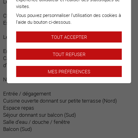
Le premier :
visites.
Vous pouvez personnaliser l'utilisation des cookies à
Chambre
l'aide du bouton ci-dessous.
Escalier permettant d’accéder au niveau principal
Le deuxième :
TOUT ACCEPTER
Entrée indépendante depuis la terrasse
TOUT REFUSER
Cave / carnotzet / pièce rangements / cheminée, point
d’eau, armoires encastrées
MES PRÉFÉRENCES
Niveau principal :
Entrée / dégagement
Cuisine ouverte donnant sur petite terrasse (Nord)
Espace repas
Séjour donnant sur balcon (Sud)
Salle d’eau / douche / fenêtre
Balcon (Sud)