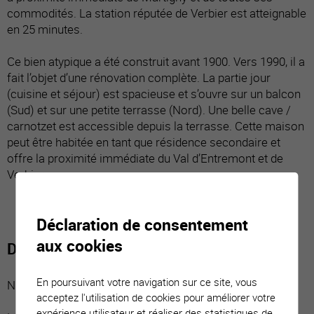
commodités. La station réputée de Verbier est atteignable
en 25 minutes.
Ce bien atypique a été construit avant 1900. Vers 1990, il a
fait l’objet d’une rénovation complète. La partie jour
(cuisine et séjour) est spacieuse et s’ouvre sur un balcon
(Sud) et sur une petite terrasse (Nord). Une belle cave /
carnotzet est accessible depuis la terrasse. Cette maison
peut être habitée en tant que résidence secondaire et
offre la proximité immédiate du Val d’Entremont et de
Verbier.
Déclaration de consentement
aux cookies
Distribution du bien
En poursuivant votre navigation sur ce site, vous
Niveau inférieur, deux espaces distincts :
acceptez l'utilisation de cookies pour améliorer votre
expérience utilisateur et réaliser des statistiques de