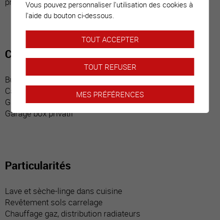
protection pour chat (Nord)
Vous pouvez personnaliser l'utilisation des cookies à
l'aide du bouton ci-dessous.
TOUT ACCEPTER
Commodités
TOUT REFUSER
Buanderie collective
Cave privative
MES PRÉFÉRENCES
Galetas privatif
Garage box privatif
Particularités
Lave et sèche-linge dans cuisine
Revêtement sols carrelage
Chauffage gaz, distribution radiateurs