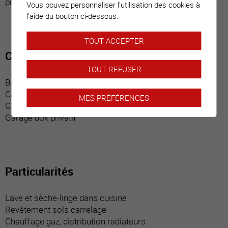
protection pour chat (Nord)
Vous pouvez personnaliser l'utilisation des cookies à
l'aide du bouton ci-dessous.
TOUT ACCEPTER
Commodités
TOUT REFUSER
Buanderie collective
Cave privative
MES PRÉFÉRENCES
Galetas privatif
Garage box privatif
Particularités
Lave et sèche-linge dans cuisine
Revêtement sols carrelage
Chauffage gaz, distribution radiateurs