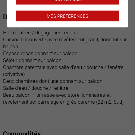
Distribution du bien
MES PRÉFÉRENCES
Hall d’entrée / dégagement central
Cuisine bar ouverte avec revêtement granit, donnant sur
balcon
Espace repas donnant sur balcon
Séjour donnant sur balcon
Chambre parentale avec salle d’eau / douche / fenêtre
(privative)
Deux chambres dont une donnant sur balcon
Salle d’eau / douche / fenêtre
Beau balcon – terrasse avec store, luminaires et
revêtement sol carrelage en grès cérame (22 m2, Sud)
Commodités