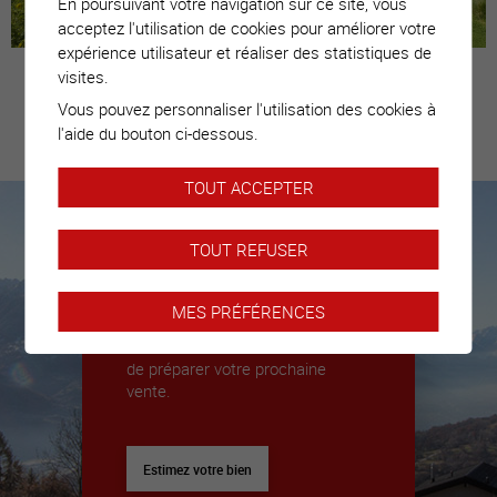
En poursuivant votre navigation sur ce site, vous
acceptez l'utilisation de cookies pour améliorer votre
expérience utilisateur et réaliser des statistiques de
visites.
Vous pouvez personnaliser l'utilisation des cookies à
Estimez votre
l'aide du bouton ci-dessous.
bien
TOUT ACCEPTER
TOUT REFUSER
Nous sommes là pour vous
accompagner
MES PRÉFÉRENCES
Nous déléguerons un expert pour
vous donner toutes les clés afin
de préparer votre prochaine
vente.
Estimez votre bien